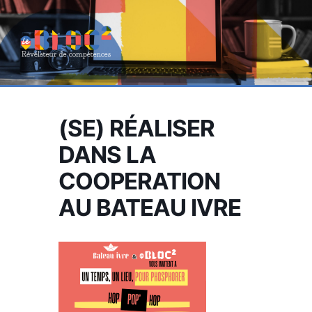
Aller
au
contenu
MAI
MEN
(SE) RÉALISER
DANS LA
COOPERATION
AU BATEAU IVRE