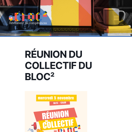
Aller
au
contenu
MAI
MEN
RÉUNION DU
COLLECTIF DU
BLOC²