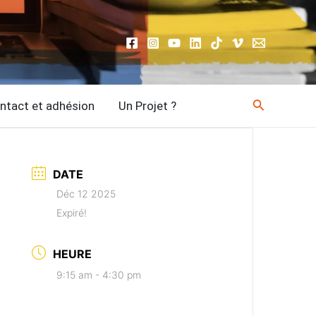
Recherche
ntact et adhésion
Un Projet ?
DATE
Déc 12 2025
Expiré!
HEURE
9:15 am - 4:30 pm